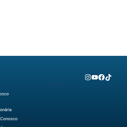
-->
osco
onária
 Conosco