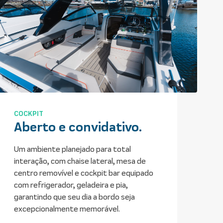
PROA
Navegação versátil.
Sinta o vento no rosto a bordo da Focker
300 GTX com sua proa rebaixada
acessível. Apresenta console de som,
amplo corrimão e uma passagem
projetada com elevado nível de segurança.