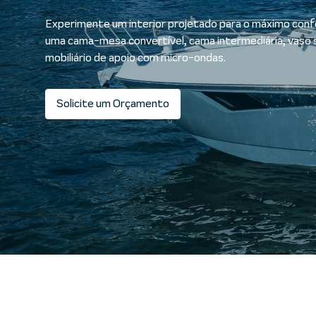
Experimente um interior projetado para o máximo confo
uma cama-mesa convertível, cama intermediária, vaso s
mobiliário de apoio com micro-ondas.
Solicite um Orçamento