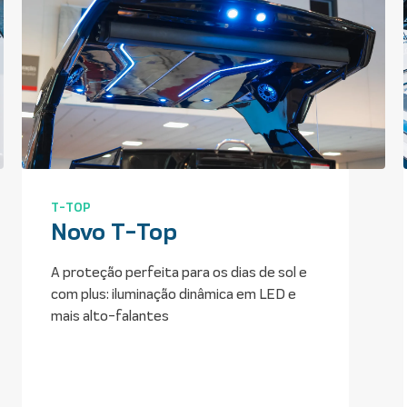
COCKPIT
Aberto e convidativo.
Um ambiente planejado para total
interação, com chaise lateral, mesa de
centro removível e cockpit bar equipado
com refrigerador, geladeira e pia,
garantindo que seu dia a bordo seja
excepcionalmente memorável.