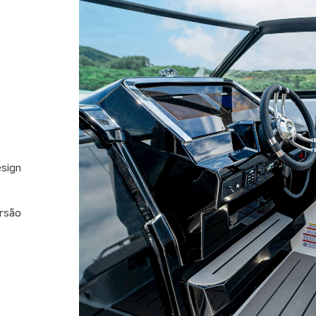
sign
ersão