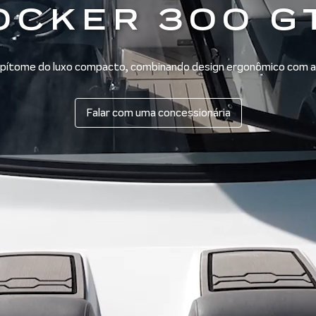
OCKER 300 G
pítome do luxo compacto, combinando design ergonômico com a
Falar com uma concessionária