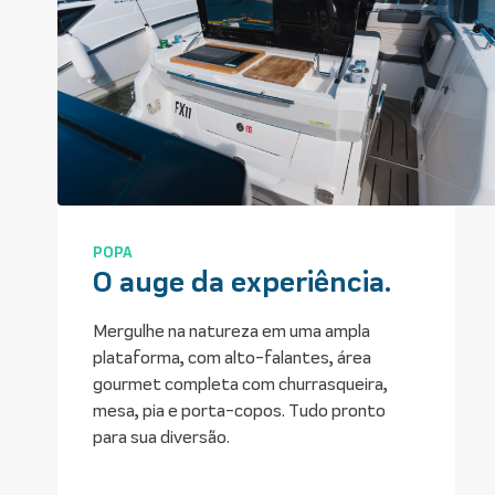
T-TOP
Novo T-Top
A proteção perfeita para os dias de sol e
com plus: iluminação dinâmica em LED e
mais alto-falantes