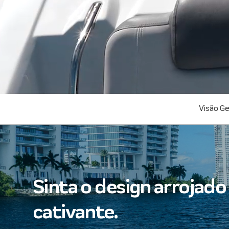
Visão Ge
Sinta o design arrojado
cativante.