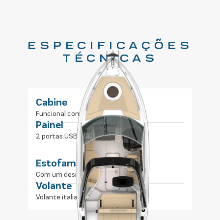
ESPECIFICAÇÕES
TÉCNICAS
Cabine
Funcional com banheiro
Painel
2 portas USB e voltímetro digital
Estofamento
Com um design europeu jovem
Volante
Volante italiano exclusivo