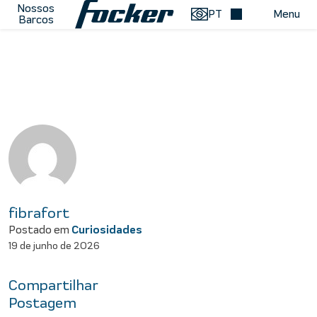
Pular para o conteúdo
Nossos
PT
Menu
Barcos
Menu de Navegação
fibrafort
Postado em
Curiosidades
19 de junho de 2026
Compartilhar
Postagem