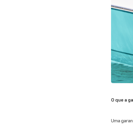
O que a g
Uma garant