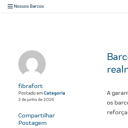
Pular para o conteúdo
Nossos Barcos
Menu de Navegação
Barc
real
fibrafort
A garan
Postado em
Categoria
2 de junho de 2026
os barc
reforça
Compartilhar
Postagem