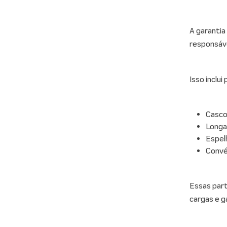
A garantia
responsáve
Isso inclui
Casc
Longa
Espel
Conv
Essas par
cargas e g