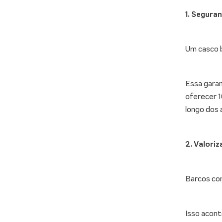
1. Segura
Um casco b
Essa garan
oferecer 1
longo dos
2. Valori
Barcos com
Isso acont