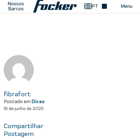
Pular para o conteúdo
Nossos
PT
Menu
Barcos
Menu de Navegação
fibrafort
Postado em
Dicas
16 de junho de 2025
Compartilhar
Postagem